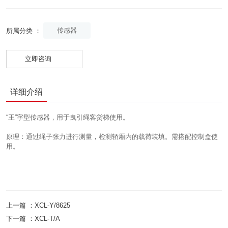
传感器
所属分类 ：
立即咨询
详细介绍
“王”字型传感器，用于曳引绳客货梯使用。
原理：通过绳子张力进行测量，检测轿厢内的载荷装填。需搭配控制盒使
用。
上一篇 ：
XCL-Y/8625
下一篇 ：
XCL-T/A